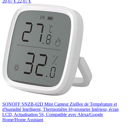
20,07 €
22,07 €
SONOFF SNZB-02D Mini Capteur ZigBee de Température et
d'humidité Intelligent, Thermomètre Hygrometre Intérieur, écran
LCD, Actualisation 5S, Compatible avec Alexa/Google
Home/Home Assistant