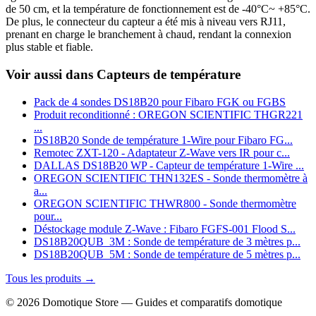
de 50 cm, et la température de fonctionnement est de -40°C~ +85°C.
De plus, le connecteur du capteur a été mis à niveau vers RJ11,
prenant en charge le branchement à chaud, rendant la connexion
plus stable et fiable.
Voir aussi dans Capteurs de température
Pack de 4 sondes DS18B20 pour Fibaro FGK ou FGBS
Produit reconditionné : OREGON SCIENTIFIC THGR221
...
DS18B20 Sonde de température 1‑Wire pour Fibaro FG...
Remotec ZXT-120 - Adaptateur Z-Wave vers IR pour c...
DALLAS DS18B20 WP - Capteur de température 1-Wire ...
OREGON SCIENTIFIC THN132ES - Sonde thermomètre à
a...
OREGON SCIENTIFIC THWR800 - Sonde thermomètre
pour...
Déstockage module Z-Wave : Fibaro FGFS-001 Flood S...
DS18B20QUB_3M : Sonde de température de 3 mètres p...
DS18B20QUB_5M : Sonde de température de 5 mètres p...
Tous les produits →
© 2026 Domotique Store — Guides et comparatifs domotique