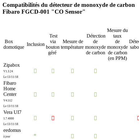
Compatibilités du détecteur de monoxyde de carbon
Fibaro FGCD-001 "CO Sensor"
Mesure du
Test
Détection
taux
Box
via
Mesure de
de
de
Déte
Inclusion
domotique
bouton
température
monoxyde
monoxyde
sabo
géré
de carbon
de carbon
(en PPM)
Zipabox




V1.3.24
Le 13/11/18
Fibaro
Home




Center
V4.512
Le 13/11/18
Vera UI7




1.7.4000
Le 13/11/18
eedomus
*


à jour