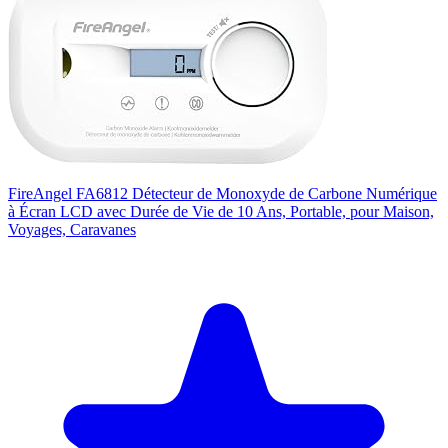
FireAngel FA6812 Détecteur de Monoxyde de Carbone Numérique
à Écran LCD avec Durée de Vie de 10 Ans, Portable, pour Maison,
Voyages, Caravanes