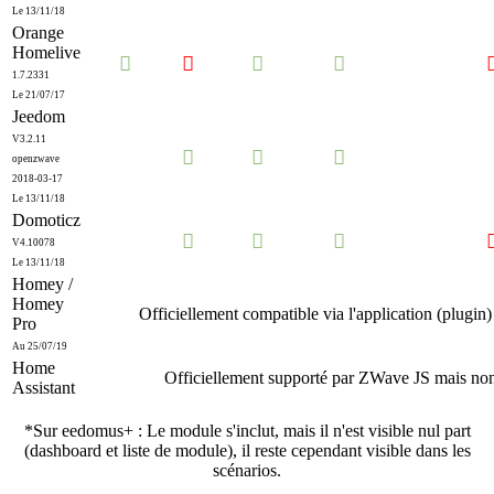
Le 13/11/18
Orange
Homelive




1.7.2331
Le 21/07/17
Jeedom
V3.2.11



openzwave
2018-03-17
Le 13/11/18
Domoticz



V4.10078
Le 13/11/18
Homey /
Homey
Officiellement compatible via l'application (plugin
Pro
Au 25/07/19
Home
Officiellement supporté par ZWave JS mais non
Assistant
*Sur eedomus+ : Le module s'inclut, mais il n'est visible nul part
(dashboard et liste de module), il reste cependant visible dans les
scénarios.