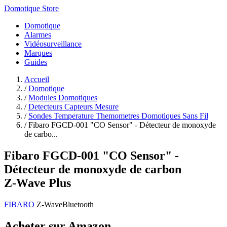
Domotique Store
Domotique
Alarmes
Vidéosurveillance
Marques
Guides
Accueil
/
Domotique
/
Modules Domotiques
/
Detecteurs Capteurs Mesure
/
Sondes Temperature Themometres Domotiques Sans Fil
/
Fibaro FGCD-001 "CO Sensor" - Détecteur de monoxyde
de carbo...
Fibaro FGCD-001 "CO Sensor" -
Détecteur de monoxyde de carbon
Z‑Wave Plus
FIBARO
Z-Wave
Bluetooth
Acheter sur Amazon