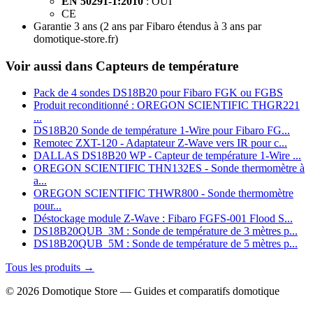
EN 50291-1:2010
: OUI
CE
Garantie 3 ans
(2 ans par Fibaro étendus à 3 ans par
domotique-store.fr)
Voir aussi dans Capteurs de température
Pack de 4 sondes DS18B20 pour Fibaro FGK ou FGBS
Produit reconditionné : OREGON SCIENTIFIC THGR221
...
DS18B20 Sonde de température 1‑Wire pour Fibaro FG...
Remotec ZXT-120 - Adaptateur Z-Wave vers IR pour c...
DALLAS DS18B20 WP - Capteur de température 1-Wire ...
OREGON SCIENTIFIC THN132ES - Sonde thermomètre à
a...
OREGON SCIENTIFIC THWR800 - Sonde thermomètre
pour...
Déstockage module Z-Wave : Fibaro FGFS-001 Flood S...
DS18B20QUB_3M : Sonde de température de 3 mètres p...
DS18B20QUB_5M : Sonde de température de 5 mètres p...
Tous les produits →
© 2026 Domotique Store — Guides et comparatifs domotique