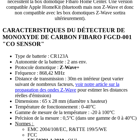
nécessitent la box domotique Fibaro Home Center. Une version
compatible Apple HomeKit (bluetooth mais non Z-Wave et donc
non compatible avec les box domotiques Z-Wave sortira
ultérieurement).
CARACTERISTIQUES DU DÉTECTEUR DE
MONOXYDE DE CARBON FIBARO FGCD-001
"CO SENSOR"
Type de batterie : CR123A
Autonomie de la batterie : 2 ans env.
Protocole domotique :
Z-Wave+
Fréquence : 868,42 MHz
Distance de transmission : 30m en intérieur (peut varier
suivant de nombreux facteurs,
voir notre article sur la
propagation des ondes Z-Wave
pour estimer les distances
réelles d'émission)
Dimensions : 65 x 28 mm (diamètre x hauteur)
Température de fonctionnement : 0-40°C
Gamme de mesure de la température : -20 à 100°C
Précision de la mesure : 0,5°C (dans une gamme de 0 à 40°C)
Normes :
EMC 2004/108/EC, R&TTE 199/5/WE
FCC