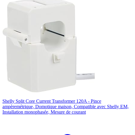
Shelly Split Core Current Transformer 120A - Pince
ampèremétrique, Domotique maison, Compatible avec Shelly EM,
Installation monophasée, Mesure de courant