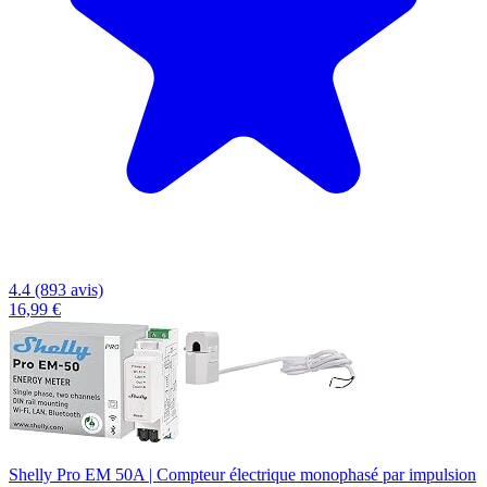
4.4 (893 avis)
16,99 €
Shelly Pro EM 50A | Compteur électrique monophasé par impulsion