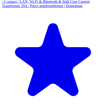
| 2 canaux | LAN, Wi-Fi & Bluetooth & Split Core Current
Transformer 50A | Pince ampèremétrique | Domotique