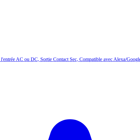
'entrée AC ou DC, Sortie Contact Sec, Compatible avec Alexa/Googl