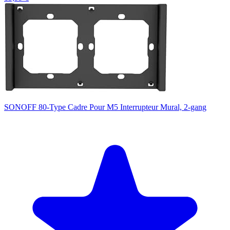
SONOFF 80-Type Cadre Pour M5 Interrupteur Mural, 2-gang