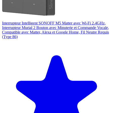
Interrupteur Intelligent SONOFF M5 Matter avec Wi-Fi 2.4GHz,
Interrupteur Murial 2 Bouton avec Minuterie et Commande Vocale,
Compatible avec Matter, Alexa et Google Home, Fil Neutre Requis
(Type 86)