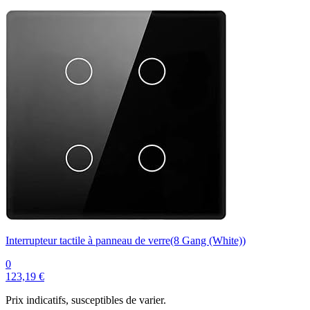
Interrupteur tactile à panneau de verre(8 Gang (White))
0
123,19 €
Prix indicatifs, susceptibles de varier.