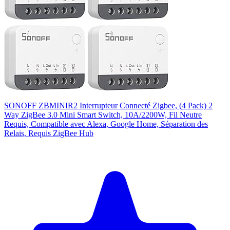
SONOFF ZBMINIR2 Interrupteur Connecté Zigbee, (4 Pack) 2
Way ZigBee 3.0 Mini Smart Switch, 10A/2200W, Fil Neutre
Requis, Compatible avec Alexa, Google Home, Séparation des
Relais, Requis ZigBee Hub