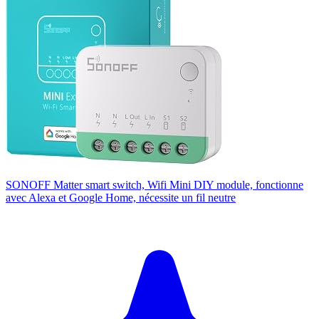
SONOFF Matter smart switch, Wifi Mini DIY module, fonctionne
avec Alexa et Google Home, nécessite un fil neutre