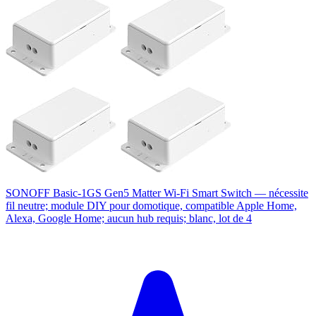
SONOFF Basic-1GS Gen5 Matter Wi-Fi Smart Switch — nécessite
fil neutre; module DIY pour domotique, compatible Apple Home,
Alexa, Google Home; aucun hub requis; blanc, lot de 4