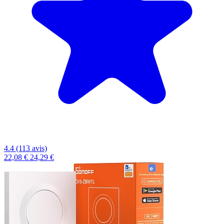
4.4 (113 avis)
22,08 €
24,29 €