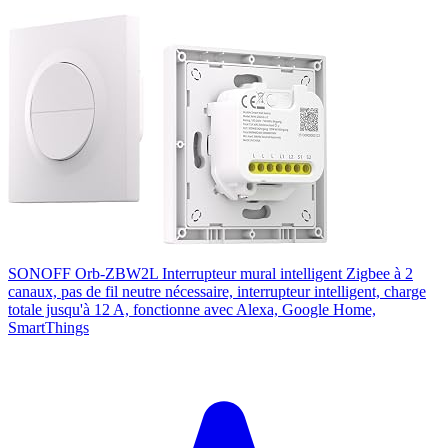
SONOFF Orb-ZBW2L Interrupteur mural intelligent Zigbee à 2
canaux, pas de fil neutre nécessaire, interrupteur intelligent, charge
totale jusqu'à 12 A, fonctionne avec Alexa, Google Home,
SmartThings