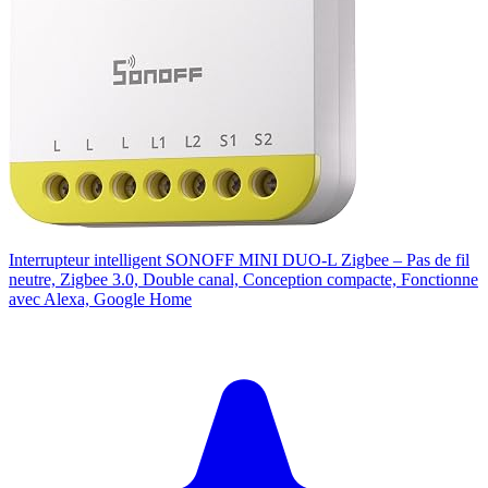
Interrupteur intelligent SONOFF MINI DUO-L Zigbee – Pas de fil
neutre, Zigbee 3.0, Double canal, Conception compacte, Fonctionne
avec Alexa, Google Home