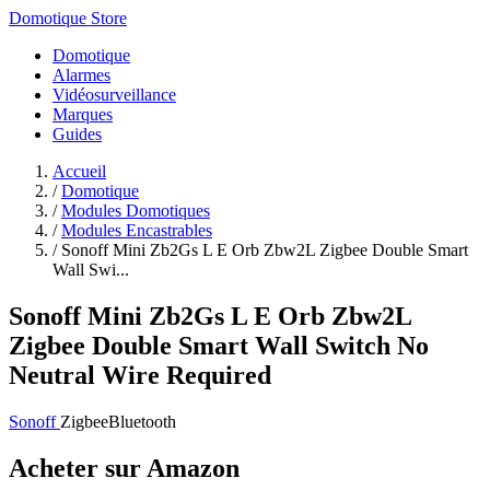
Domotique Store
Domotique
Alarmes
Vidéosurveillance
Marques
Guides
Accueil
/
Domotique
/
Modules Domotiques
/
Modules Encastrables
/
Sonoff Mini Zb2Gs L E Orb Zbw2L Zigbee Double Smart
Wall Swi...
Sonoff Mini Zb2Gs L E Orb Zbw2L
Zigbee Double Smart Wall Switch No
Neutral Wire Required
Sonoff
Zigbee
Bluetooth
Acheter sur Amazon