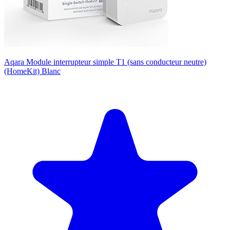
Aqara Module interrupteur simple T1 (sans conducteur neutre)
(HomeKit) Blanc