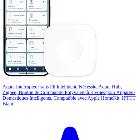
Aqara Interrupteur sans Fil Intelligent, Nécessite Aqara Hub,
Zigbee, Bouton de Commande Polyvalent à 3 Voies pour Appareils
Domestiques Intelligents, Compatible avec Apple HomeKit, IFTTT
Blanc