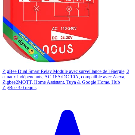
ZigBee Dual Smart Relay Module avec surveillance de l'énergie, 2
canaux indépendants, AC 16A/DC 10A, compatible avec Alexa,
Zigbee2MQTT, Home Assistant, Tuya & Google Home, Hub
ZigBee 3.0 requis