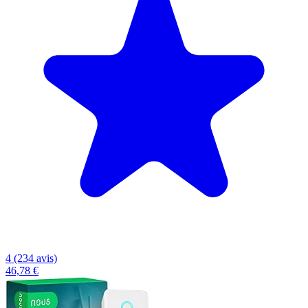
4 (234 avis)
46,78 €