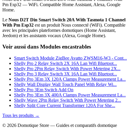
Pm Esp32 — WiFi. Compatible Home Assistant, Alexa, Google
Home.
Le
Nous D2T Din Smart Switch 20A With Tasmota 1 Channel
With Pm Esp32
est un produit Nous connecté (WiFi). Compatible
avec les principales plateformes domotiques (Home Assistant,
Jeedom) et les assistants vocaux (Alexa, Google Home).
Voir aussi dans Modules encastrables
Smart Switch Module ZigBee Avatto ZWSM16-W3 - Cont...
Shelly Pro 2 Relay Switch 2X 16A Lan Wifi Bluetoot...
Shelly Pro 2Pm Relay Switch With Power Metering 2X...
Shelly Pro 3 Relay Switch 3X 16A Lan Wifi Bluetoot...
Shelly Pro 3Em 3X 120A Clamps Power Measurement La...
Shelly Wall Display Wall Touch Panel With Relay Wi...
Shelly Pro 3Em Switch Add On
Shelly Pro 3Em 3X 400A Clamps Power Measurement La...
Shelly Wave 2Pm Relay Switch With Power Metering 2...
Shelly Split Core Current Transformer 120A For She...
Tous les produits →
© 2026 Domotique Store — Guides et comparatifs domotique