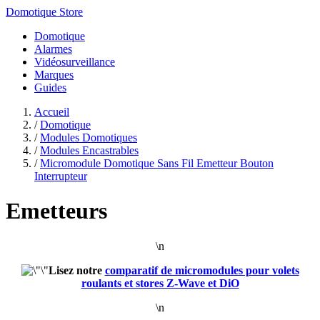
Domotique Store
Domotique
Alarmes
Vidéosurveillance
Marques
Guides
Accueil
/
Domotique
/
Modules Domotiques
/
Modules Encastrables
/
Micromodule Domotique Sans Fil Emetteur Bouton
Interrupteur
Emetteurs
\n
Lisez notre
comparatif de micromodules pour volets
roulants et stores Z-Wave et DiO
\n