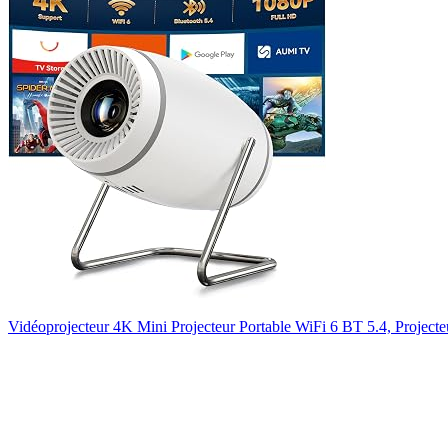
Vidéoprojecteur 4K Mini Projecteur Portable WiFi 6 BT 5.4, Proje