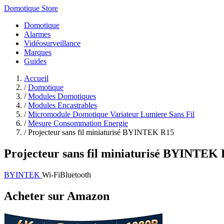
Domotique Store
Domotique
Alarmes
Vidéosurveillance
Marques
Guides
Accueil
/
Domotique
/
Modules Domotiques
/
Modules Encastrables
/
Micromodule Domotique Variateur Lumiere Sans Fil
/
Mesure Consommation Energie
/
Projecteur sans fil miniaturisé BYINTEK R15
Projecteur sans fil miniaturisé BYINTEK
BYINTEK
Wi-Fi
Bluetooth
Acheter sur Amazon