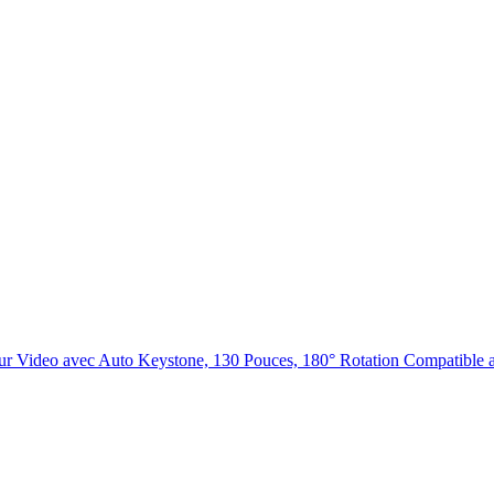
cteur Video avec Auto Keystone, 130 Pouces, 180° Rotation Compatib