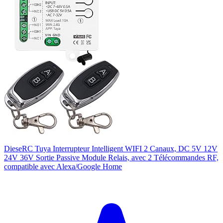
DieseRC Tuya Interrupteur Intelligent WIFI 2 Canaux, DC 5V 12V
24V 36V Sortie Passive Module Relais, avec 2 Télécommandes RF,
compatible avec Alexa/Google Home