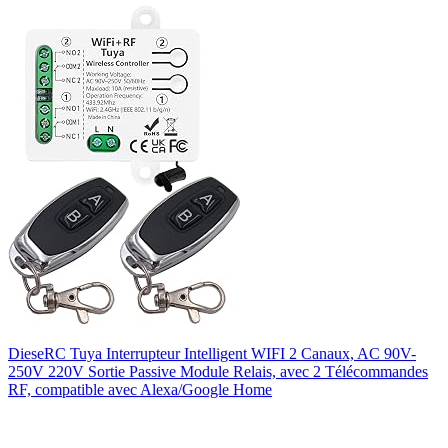
DieseRC Tuya Interrupteur Intelligent WIFI 2 Canaux, AC 90V-
250V 220V Sortie Passive Module Relais, avec 2 Télécommandes
RF, compatible avec Alexa/Google Home