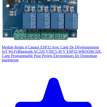
Module Relais 4 Canaux ESP32 Avec Carte De Développement
IoT Wi-Fi/Bluetooth AC220 V/DC5-30 V ESP32-WROOM-32E,
Carte Programmable Pour Projets Électroniques De Domotique
Intelligente