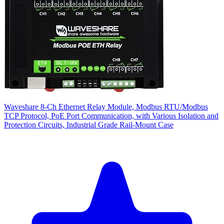
Waveshare 8-Ch Ethernet Relay Module, Modbus RTU/Modbus
TCP Protocol, PoE Port Communication, with Various Isolation and
Protection Circuits, Industrial Grade Rail-Mount Case