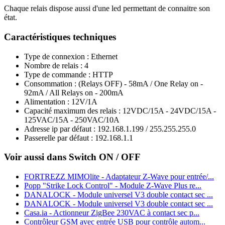
Chaque relais dispose aussi d'une led permettant de connaitre son
état.
Caractéristiques techniques
Type de connexion : Ethernet
Nombre de relais : 4
Type de commande : HTTP
Consommation : (Relays OFF) - 58mA / One Relay on -
92mA / All Relays on - 200mA
Alimentation : 12V/1A
Capacité maximum des relais : 12VDC/15A - 24VDC/15A -
125VAC/15A - 250VAC/10A
Adresse ip par défaut : 192.168.1.199 / 255.255.255.0
Passerelle par défaut : 192.168.1.1
Voir aussi dans Switch ON / OFF
FORTREZZ MIMOlite - Adaptateur Z-Wave pour entrée/...
Popp "Strike Lock Control" - Module Z-Wave Plus re...
DANALOCK - Module universel V3 double contact sec ...
DANALOCK - Module universel V3 double contact sec ...
Casa.ia - Actionneur ZigBee 230VAC à contact sec p...
Contrôleur GSM avec entrée USB pour contrôle autom...