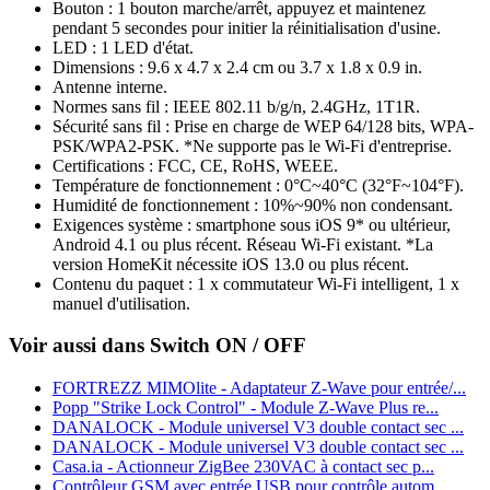
Bouton : 1 bouton marche/arrêt, appuyez et maintenez
pendant 5 secondes pour initier la réinitialisation d'usine.
LED : 1 LED d'état.
Dimensions : 9.6 x 4.7 x 2.4 cm ou 3.7 x 1.8 x 0.9 in.
Antenne interne.
Normes sans fil : IEEE 802.11 b/g/n, 2.4GHz, 1T1R.
Sécurité sans fil : Prise en charge de WEP 64/128 bits, WPA-
PSK/WPA2-PSK. *Ne supporte pas le Wi-Fi d'entreprise.
Certifications : FCC, CE, RoHS, WEEE.
Température de fonctionnement : 0°C~40°C (32°F~104°F).
Humidité de fonctionnement : 10%~90% non condensant.
Exigences système : smartphone sous iOS 9* ou ultérieur,
Android 4.1 ou plus récent. Réseau Wi-Fi existant. *La
version HomeKit nécessite iOS 13.0 ou plus récent.
Contenu du paquet : 1 x commutateur Wi-Fi intelligent, 1 x
manuel d'utilisation.
Voir aussi dans Switch ON / OFF
FORTREZZ MIMOlite - Adaptateur Z-Wave pour entrée/...
Popp "Strike Lock Control" - Module Z-Wave Plus re...
DANALOCK - Module universel V3 double contact sec ...
DANALOCK - Module universel V3 double contact sec ...
Casa.ia - Actionneur ZigBee 230VAC à contact sec p...
Contrôleur GSM avec entrée USB pour contrôle autom...