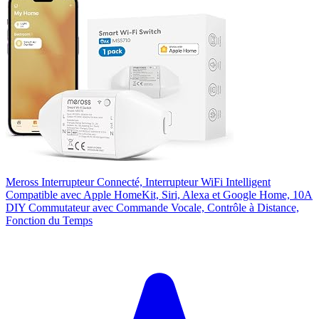
Meross Interrupteur Connecté, Interrupteur WiFi Intelligent
Compatible avec Apple HomeKit, Siri, Alexa et Google Home, 10A
DIY Commutateur avec Commande Vocale, Contrôle à Distance,
Fonction du Temps