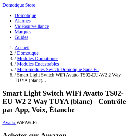
Domotique Store
Domotique
Alarmes
Vidéosurveillance
Marques
Guides
Accueil
/
Domotique
/
Modules Domotiques
/
Modules Encastrables
/
Micromodules Switch Domotique Sans Fil
/
Smart Light Switch WiFi Avatto TS02-EU-W2 2 Way
TUYA (blanc)...
Smart Light Switch WiFi Avatto TS02-
EU-W2 2 Way TUYA (blanc) - Contrôle
par App, Voix, Étanche
Avatto
WiFi
Wi-Fi
Acheter sur Amazon