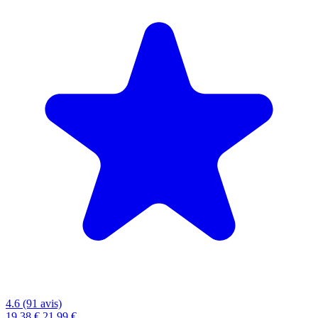
4.6 (91 avis)
19,38 €
21,99 €