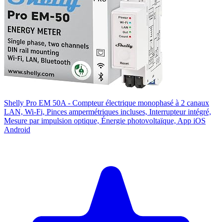
Shelly Pro EM 50A - Compteur électrique monophasé à 2 canaux
LAN, Wi-Fi, Pinces ampermétriques incluses, Interrupteur intégré,
Mesure par impulsion optique, Énergie photovoltaïque, App iOS
Android