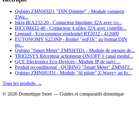
Qubino ZMNHSD1 "DIN Dimmer" - Module variateur
ZWa...
Iskra IKA232-20 - Contacteur bipolaire 32A avec co...
BICOM432-40 - Contacteur 4 pôles 32A avec contrôle...
Legrand - Ecocompteur résidentiel RT2012 - 412000
EUTONOMY S223NP - Boitier "euFIX" au format DIN
po...
Qubino "Smart Meter" ZMNHTD1 - Module de mesure de...
TRIO2SYS Récepteur actionneur ON/OFF 1 canal modul...
GCE Electronics Eco-Devices - Module IP de suivi ...
Produit reconditionné : QUBINO "Smart Meter" ZMNHT...
Qubino ZMNHUD1 - Module "fil pilote" Z-Wave+ au fo...
Tous les produits →
© 2026 Domotique Store — Guides et comparatifs domotique