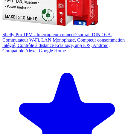
Shelly Pro 1PM - Interrupteur connecté sur rail DIN 16 A,
Commutateur W-Fi, LAN Monophasé, Compteur consommation
intégré, Contrôle à distance Éclairage, app iOS, Android,
Compatible Alexa, Google Home