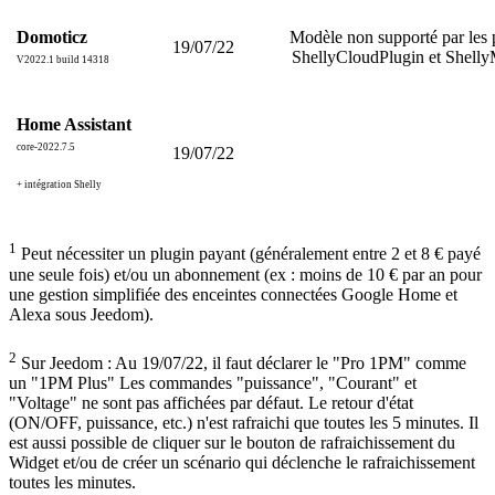
Domoticz
Modèle non supporté par les 
19/07/22
ShellyCloudPlugin et Shel
V2022.1 build 14318
Home Assistant
core-2022.7.5
19/07/22
+ intégration Shelly
1
Peut nécessiter un plugin payant (généralement entre 2 et 8 € payé
une seule fois) et/ou un abonnement (ex : moins de 10 € par an pour
une gestion simplifiée des enceintes connectées Google Home et
Alexa sous Jeedom).
2
Sur Jeedom : Au 19/07/22, il faut déclarer le "Pro 1PM" comme
un "1PM Plus" Les commandes "puissance", "Courant" et
"Voltage" ne sont pas affichées par défaut. Le retour d'état
(ON/OFF, puissance, etc.) n'est rafraichi que toutes les 5 minutes. Il
est aussi possible de cliquer sur le bouton de rafraichissement du
Widget et/ou de créer un scénario qui déclenche le rafraichissement
toutes les minutes.