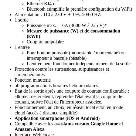
Ethernet RJ45
Bluetooth (simplifie la première configuration du WiFi)
Alimentation :
110 à 230 V ±10%, 50/60 HZ
1 sortie
Puissance max. : 16A (3600 W à 225 V)*
Mesure de puissance (W) et de consommation
(kWh)
Coupure unipolaire
1 entrée
Pour bouton poussoir (monostable / momentané) ou
interrupteur à bascule (bistable)
L'entrée peut fonctionner indépendamment de la sortie
Protection contre les surtensions, surpuissances et
surtempératures
Fonction minuterie
50 programmations horaires hebdomadaires
État de la sortie après une coupure de courant configurable :
allumer, rester éteint, reprendre l'état avant la coupure de
courant, suivre l'état de l'interrupteur associée.
Fonctionnement, au choix, en réseau local et/ou en mode
cloud (accès à distance simplifié)
Application smartphone
(
iOS
et
Android
)
Compatible avec les
assistants vocaux Google Home et
Amazon Alexa
Interface Web locale