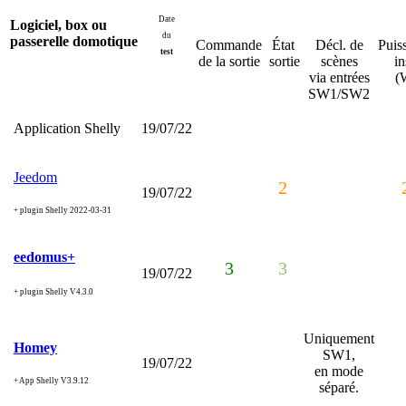
Date
Logiciel, box ou
du
passerelle domotique
Commande
État
Décl. de
Puis
test
de la sortie
sortie
scènes
in
via entrées
(
SW1/SW2
Application Shelly
19/07/22
Jeedom
2
19/07/22
+ plugin Shelly 2022-03-31
eedomus+
3
3
19/07/22
+ plugin Shelly V4.3.0
Uniquement
Homey
SW1,
19/07/22
en mode
+ App Shelly V3.9.12
séparé.