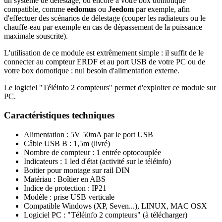
un système de délestage, ou encore à votre box domotique
compatible, comme
eedomus
ou
Jeedom
par exemple, afin
d'effectuer des scénarios de délestage (couper les radiateurs ou le
chauffe-eau par exemple en cas de dépassement de la puissance
maximale souscrite).
L'utilisation de ce module est extrêmement simple : il suffit de le
connecter au compteur ERDF et au port USB de votre PC ou de
votre box domotique : nul besoin d'alimentation externe.
Le logiciel "Téléinfo 2 compteurs" permet d'exploiter ce module sur
PC.
Caractéristiques techniques
Alimentation : 5V 50mA par le port USB
Câble USB B : 1,5m (livré)
Nombre de compteur : 1 entrée optocouplée
Indicateurs : 1 led d'état (activité sur le téléinfo)
Boitier pour montage sur rail DIN
Matériau : Boîtier en ABS
Indice de protection : IP21
Modèle : prise USB verticale
Compatible Windows (XP, Seven...), LINUX, MAC OSX
Logiciel PC : "Téléinfo 2 compteurs" (à télécharger)