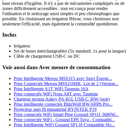
haut niveau d'hygiène. Il n'y a pas de mécanismes compliqués ou de
zones difficilement accessibles - tout est conçu pour rendre
l'utilisation et le nettoyage aussi simples et peu chronophages que
possible. En choisissant un irrigateur Bitvae, vous choisissez non
seulement l'efficacité, mais également la commodité quotidienne.
Inclus
Irrigateur
Set de buses interchangeables (5x standard, 1x pour la langue)
Câble de chargement USB-C ou DC
Voir aussi dans Avec mesure de consommation
Prise Intelligente Meross MSS315 avec Suivi Énergi...
Prise Connectée Meross MSS210HK, Lot de 2 (Version...
Prise Intelligente A1T WiFi Tasmota 16A
Prise connectée WiFi Nous A8T avec Tasmota
Chargeur secteur Aukey PA-B1L USB-C 30W (noir)
Prise intelligente connectée BlitzWolf BW-SHP6 Pro...
Projecteur sans fil miniaturisé BYINTEK P19
Prise connectée WiFi Smart Plug Gosund SP111 3680W...
Prise connectée WiFi - Gosund EP8 Tuya - Compatibl...
Prise Intelligente WiFi Gosund SP1-H Compatible Ho...