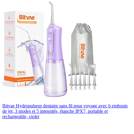
Bitvae Hydropulseur dentaire sans fil pour voyage avec 6 embouts
de jet, 3 modes et 5 intensités, étanche IPX7, portable et
rechargeable, violet