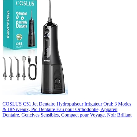
COSLUS C51 Jet Dentaire Hydropulseur Irrigateur Oral: 3 Modes
& 18Niveaux, Pic Dentaire Eau pour Orthodontie, Appareil
Dentaire, Gencives Sensibles, Compact pour Voyage, Noir Brillant