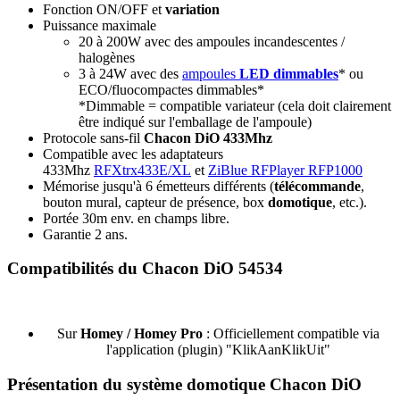
Fonction ON/OFF et
variation
Puissance maximale
20 à 200W avec des ampoules incandescentes /
halogènes
3 à 24W avec des
ampoules
LED dimmables
* ou
ECO/fluocompactes dimmables*
*Dimmable = compatible variateur (cela doit clairement
être indiqué sur l'emballage de l'ampoule)
Protocole sans-fil
Chacon DiO 433Mhz
Compatible avec les adaptateurs
433Mhz
RFXtrx433E/XL
et
ZiBlue RFPlayer RFP1000
Mémorise jusqu'à 6 émetteurs différents (
télécommande
,
bouton mural, capteur de présence, box
domotique
, etc.).
Portée 30m env. en champs libre.
Garantie 2 ans
.
Compatibilités du Chacon DiO 54534
S
ur
Homey / Homey Pro
: Officiellement compatible via
l'application (plugin) "
KlikAanKlikUit
"
Présentation du système domotique Chacon DiO