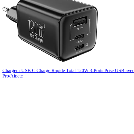
Chargeur USB C Charge Rapide Total 120W 3-Ports Prise USB av
Pro/Air,etc