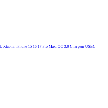
 Xiaomi, iPhone 15 16 17 Pro Max, QC 3.0 Chargeur USBC