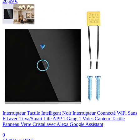
26,99 €
Interrupteur Tactile Intelligent Noir Interrupteur Connecté WiFi Sans
Fil avec Tuya/Smart Life APP 1 Gang 1 Voies Capteur Tactile
Panneau Verre Cristal avec Alexa Google Assistant
0