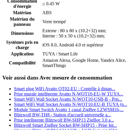
Consommation
≤ 0.45 W
d'énergie
Matériau
ABS
Matériau du
Verre trempé
panneau
Externe : 80 x 80 x (10.2+32) mm;
Dimensions
Interne : 50 x 50 x (10.2+32) mm;
Systèmes pris en
iOS 8.0, Android 4.0 et supérieur
charge
Application
TUYA / Smart Life
Amazon Alexa, Google Home, Yandex Alice,
Compatibilité
SmartThings
Voir aussi dans Avec mesure de consommation
Smart plug WiFi Avatto OT02-EU : Contrôle à distan...
Prise murale intelligente Avatto N-WOT10-EU-W TUYA...
Smart WiFi Wall Socket Avatto N-WOT10-USB-B - Pris...
Smart WiFi Wall Socket Avatto N-WOT10-EU-B TUYA (n...
Module Smart Switch Avatto 1 canal ZigBee LZWSM16-...
Blitzwolf BW-TH8 - Station d'accueil universelle a...
Prise intelligente Blitzwolf BW-SHP13 ZigBee 3.0 a...
Blitzwolf Smart ZigBee Socket BW-SHP15 - Prise Int...