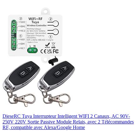
DieseRC Tuya Interrupteur Intelligent WIFI 2 Canaux, AC 90V-
250V 220V Sortie Passive Module Relais, avec 2 Télécommandes
RF, compatible avec Alexa/Google Home