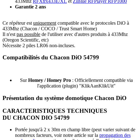
433Mhz
RFXtrx433E/XL
et
ZiBlue RFPlayer RFP1000
Garantie 2 ans
Ce répéteur est
uniquement
compatible avec le protocoles DiO à
433Mhz (Chacon / COCO / Trust Smart Home)
Il n'est
pas possible
de l'utiliser avec d'autres produits à 433Mhz
(Oregon Scientific, etc)
Nécessite 2 piles LR06 non-incluses.
Compatibilités du Chacon DiO 54799
S
ur
Homey / Homey Pro
: Officiellement compatible via
l'application (plugin) "KlikAanKlikUit"
Présentation du système domotique Chacon DiO
CARACTERISTIQUES TECHNIQUES
DU CHACON DIO 54799
Portée jusqu'à 2 x 30m en champ libre (peut varier suivant de
nombreux facteurs, voir notre article sur la
propagation des