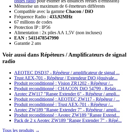
ondes radio
pour estimer les distances réelles d'émission)
Mémorise un maximum de 6 émetteurs différents
Compatible avec la gamme
Chacon / DiO
Fréquence Radio :
433,92MHz
67 millions de codes
Protection IP : IP56
Alimentation : 2x piles AA 1,5V (non incluses)
EAN : 5411478547990
Garantie 2 ans
Voir aussi dans Répéteurs / Amplificateurs de signal
radio
AEOTEC DSD37 - Répéteur / amplificateur de signal ...
Trust AEX-701 - Répéteur / Extendeur DiO (équivale...
Produit reconditionné : Vision ZR1202 - Répéteur /...
Produit reconditionné : CHACON DiO 54799 - Relais ...
Aeotec ZW117 "Range Extender 6" - Répéteur / ampli...
Produit reconditionné : AEOTEC ZW117 - Répéteur / ...
Produit reconditionné : Trust AEX-701 - Répéteur /...
Aeotec ZW189 "Range Extender 7" - Répéteur / ampli...
Produit reconditionné : Aeotec ZW189 "Range Extend...
Pack de 2 x Aeotec ZW189 "Range Extender 7" - Répé...
Tous les produits →