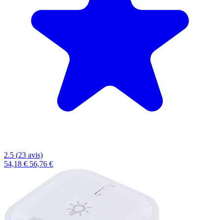
2.5 (23 avis)
54,18 €
56,76 €