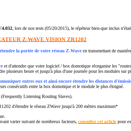
V4.032
, lors de nos tests (05/20/2015), le répéteur bien-que inclus n'était
CATEUR Z-WAVE VISION ZR1202
étendre la portée de votre réseau Z-Wave
en transmettant de manière 
ve
et d'attendre que votre logiciel / box domotique réorganise les "rout
re plusieurs heure et jusqu'à plus d'une journée pour les modules sur pi
mmuniquer entres eux et ainsi encore étendre les distances d'émissi
s consécutifs entre la box domotique et le module le plus éloigné.
Frequently Listening Routing Slaves)
.
ZR1202
d'étendre le réseau ZWave jusqu'à
200
mètres maximum*
ue.
uvant varier suivant de nombreux facteurs,
consultez cet article
pour est