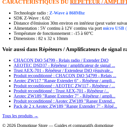
CARACTERISTIQUES DU
REPETEUR / AMPLIF
Technologie radio :
Z-Wave à 868Mhz
SDK Z-Wave : 6.02
Distance d'émission 30m environ en intérieur
(peut varier suiv
Alimentation : 5V continu à 12V continu via port
micro USB
(
Température de fonctionnement : -15 à 60°C
Dimensions : 82 x 32 x 10mm
Voir aussi dans Répéteurs / Amplificateurs de signal r
CHACON DiO 54799 - Relais radio / Extender DiO
AEOTEC DSD37 - Répéteur / amplificateur de signal ...
Trust AEX-701 - Répéteur / Extendeur DiO (équivale...
Produit reconditionné : CHACON DiO 54799 - Relais ...
Aeotec ZW117 "Range Extender 6" - Répéteur / ampli...
Produit reconditionné : AEOTEC ZW117 - Répéteur / ...
Produit reconditionné : Trust AEX-701 - Répéteur /...
Aeotec ZW189 "Range Extender 7" - Répéteur / ampli...
Produit reconditionné : Aeotec ZW189 "Range Extend...
Pack de 2 x Aeotec ZW189 "Range Extender 7" - Répé...
Tous les produits →
© 2026 Domotique Store — Guides et comparatifs domotique