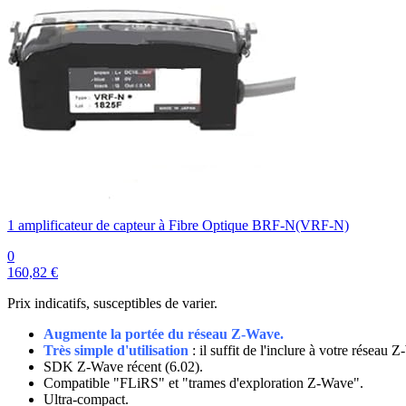
1 amplificateur de capteur à Fibre Optique BRF-N(VRF-N)
0
160,82 €
Prix indicatifs, susceptibles de varier.
Augmente la portée du réseau Z-Wave.
Très simple d'utilisation
: il suffit de l'inclure à votre réseau 
SDK Z-Wave récent (6.02).
Compatible "FLiRS" et "trames d'exploration Z-Wave".
Ultra-compact.