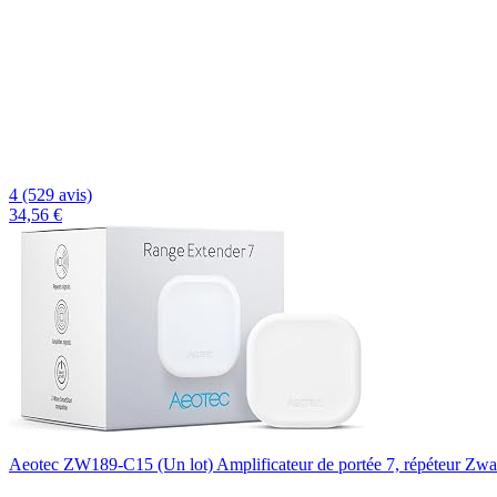
4 (529 avis)
34,56 €
Aeotec ZW189-C15 (Un lot) Amplificateur de portée 7, répéteur Zw