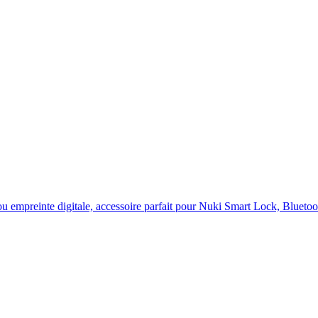
ou empreinte digitale, accessoire parfait pour Nuki Smart Lock, Bluetoo