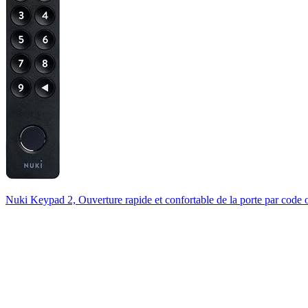
Nuki Keypad 2, Ouverture rapide et confortable de la porte par code 