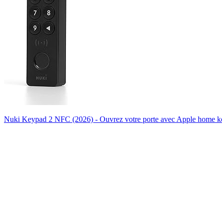
Nuki Keypad 2 NFC (2026) - Ouvrez votre porte avec Apple home key,