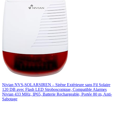
Nivian NVS-SOLARSIREN – Sirène Extérieure sans Fil Solaire
120 DB avec Flash LED Stroboscopique, Compatible Alarmes
Nivian 433 MHz, IP65, Batterie Rechargeable, Portée 80 m, Anti-
Sabotage