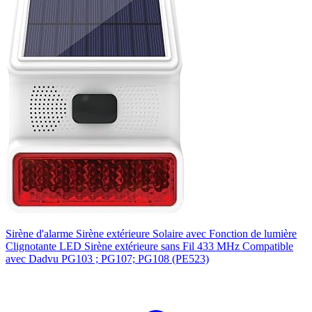
Sirène d'alarme Sirène extérieure Solaire avec Fonction de lumière
Clignotante LED Sirène extérieure sans Fil 433 MHz Compatible
avec Dadvu PG103 ; PG107; PG108 (PE523)