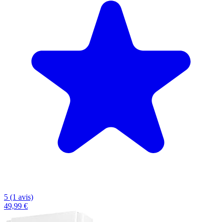
5 (1 avis)
49,99 €