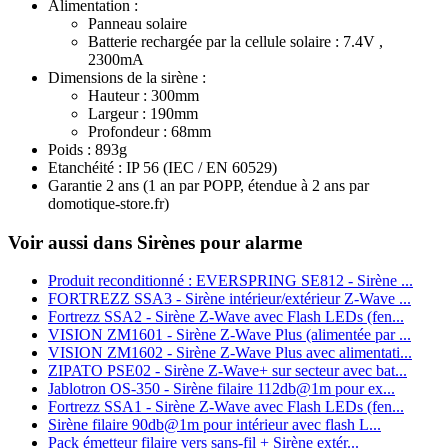
Alimentation :
Panneau solaire
Batterie rechargée par la cellule solaire : 7.4V ,
2300mA
Dimensions de la sirène :
Hauteur : 300mm
Largeur : 190mm
Profondeur : 68mm
Poids : 893g
Etanchéité : IP 56 (IEC / EN 60529)
Garantie 2 ans
(1 an par POPP, étendue à 2 ans par
domotique-store.fr)
Voir aussi dans Sirènes pour alarme
Produit reconditionné : EVERSPRING SE812 - Sirène ...
FORTREZZ SSA3 - Sirène intérieur/extérieur Z-Wave ...
Fortrezz SSA2 - Sirène Z-Wave avec Flash LEDs (fen...
VISION ZM1601 - Sirène Z-Wave Plus (alimentée par ...
VISION ZM1602 - Sirène Z-Wave Plus avec alimentati...
ZIPATO PSE02 - Sirène Z-Wave+ sur secteur avec bat...
Jablotron OS-350 - Sirène filaire 112db@1m pour ex...
Fortrezz SSA1 - Sirène Z-Wave avec Flash LEDs (fen...
Sirène filaire 90db@1m pour intérieur avec flash L...
Pack émetteur filaire vers sans-fil + Sirène extér...