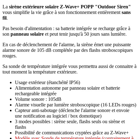
La
sirène extérieure solaire Z‑Wave+ POPP "Outdoor Siren"
vous simplifie la vie grâce à son fonctionnement
entièrement
sans
fil
.
Pas besoin d'alimentation
: sa batterie intégrée se recharge grâce à
son
panneau solaire
et peut tenir
jusqu'à 50 jours sans lumière
.
En cas de déclenchement de l'alarme, la sirène émet une puissante
alarme sonore de 105 dB complétée par des flashs stroboscopiques
rouges.
Sa
sonde de température
intégrée vous permettra aussi de connaitre à
tout moment la
température extérieure
.
Usage extérieur (étanchéité IP56)
Alimentation autonome par
panneau solaire
et batterie
rechargeable
intégrée
Volume sonore : 105dB
Alarme visuelle par lumière stroboscopique (16 LEDs rouges)
Capteur
anti-sabotage
(déclenche l'alarme sonore et envoie
une notification au logiciel / box domotique)
3 modes
possibles : sirène seule, flashs seuls ou sirène et
flashs
Possibilité de communications cryptées grâce au
Z‑Wave+
Modèle avec Sonde de température intégrée
(contrairement à