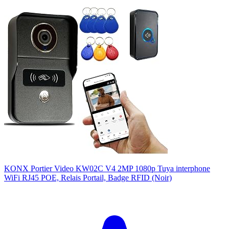
KONX Portier Video KW02C V4 2MP 1080p Tuya interphone
WiFi RJ45 POE, Relais Portail, Badge RFID (Noir)