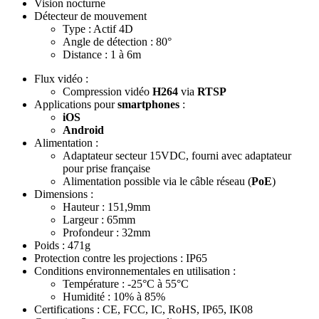
Vision nocturne
Détecteur de mouvement
Type : Actif 4D
Angle de détection : 80°
Distance : 1 à 6m
Flux vidéo
:
Compression vidéo
H264
via
RTSP
Applications pour
smartphones
:
iOS
Android
Alimentation
:
Adaptateur secteur 15VDC, fourni avec adaptateur
pour prise française
Alimentation possible via le câble réseau (
PoE
)
Dimensions
:
Hauteur : 151,9mm
Largeur : 65mm
Profondeur : 32mm
Poids
: 471g
Protection contre les projections
: IP65
Conditions environnementales
en utilisation :
Température : -25°C à 55°C
Humidité : 10% à 85%
Certifications
:
CE, FCC, IC,
RoHS, IP65, IK08