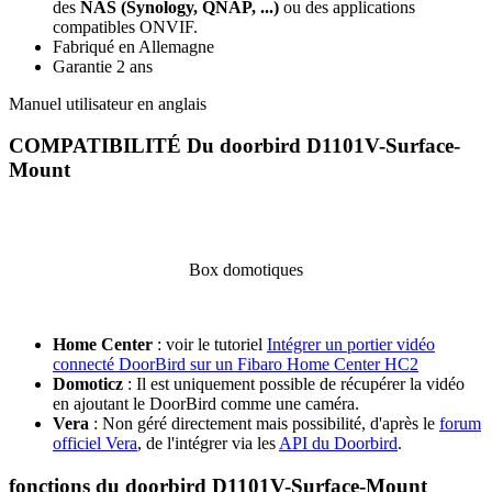
des
NAS (Synology, QNAP, ...)
ou des applications
compatibles ONVIF.
Fabriqué en Allemagne
Garantie 2 ans
Manuel utilisateur en anglais
COMPATIBILITÉ Du doorbird D1101V-Surface-
Mount
Box domotiques
Home Center
: voir le tutoriel
Intégrer un portier vidéo
connecté DoorBird sur un Fibaro Home Center HC2
Domoticz
: Il est uniquement possible de récupérer la vidéo
en ajoutant le DoorBird comme une caméra.
Vera
: Non géré directement mais possibilité, d'après le
forum
officiel Vera
, de l'intégrer via les
API du Doorbird
.
fonctions du doorbird D1101V-Surface-Mount