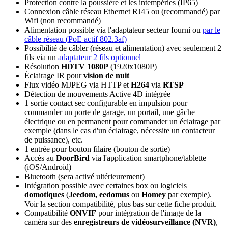
Protection contre la poussière et les intempéries (
IP65
)
Connexion câble réseau
Ethernet RJ45 ou (recommandé)
par
Wifi
(non recommandé)
Alimentation possible via l'adaptateur secteur fourni ou
par le
câble réseau (
PoE
actif 802.3af)
Possibilité de câbler (réseau et alimentation) avec seulement 2
fils via un
adaptateur 2 fils optionnel
Résolution
HDTV 1080P
(1920x1080P)
Éclairage IR pour
vision de nuit
Flux vidéo MJPEG via HTTP et
H264
via
RTSP
Détection de mouvements Active 4D intégrée
1 sortie contact sec configurable
en impulsion pour
commander un porte de garage, un portail, une gâche
électrique ou en permanent pour commander un éclairage par
exemple (dans le cas d'un éclairage, nécessite un contacteur
de puissance), etc.
1 entrée
pour bouton filaire (bouton de sortie)
Accès au
DoorBird
via l'application smartphone/tablette
(
iOS/Android
)
Bluetooth (sera activé ultérieurement)
Intégration possible avec certaines box ou logiciels
domotiques
(
Jeedom,
eedomus
ou
Homey
par exemple).
Voir la section compatibilité, plus bas sur cette fiche produit.
Compatibilité
ONVIF
pour intégration de l'image de la
caméra sur des
enregistreurs de vidéosurveillance (NVR)
,