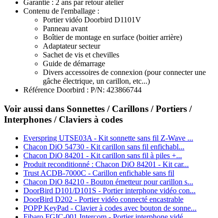
Garantie
:
2 ans
par retour atelier
Contenu de l'emballage
:
Portier vidéo Doorbird D1101V
Panneau avant
Boîtier de montage en surface (boitier arrière)
Adaptateur secteur
Sachet de vis et chevilles
Guide de démarrage
Divers accessoires de connexion (pour connecter une
gâche électrique, un carillon, etc...)
Référence Doorbird
:
P/N: 423866744
Voir aussi dans Sonnettes / Carillons / Portiers /
Interphones / Claviers à codes
Everspring UTSE03A - Kit sonnette sans fil Z-Wave ...
Chacon DiO 54730 - Kit carillon sans fil enfichabl...
Chacon DiO 84201 - Kit carillon sans fil à piles +...
Produit reconditionné : Chacon DiO 84201 - Kit car...
Trust ACDB-7000C - Carillon enfichable sans fil
Chacon DiO 84210 - Bouton émetteur pour carillon s...
DoorBird D101/D101S - Portier interphone vidéo con...
DoorBird D202 - Portier vidéo connecté encastrable
POPP KeyPad - Clavier à codes avec bouton de sonne...
Fibaro FGIC-001 Intercom - Portier interphone vidé...