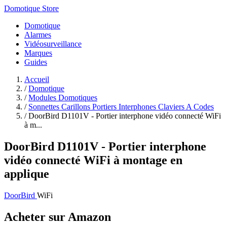
Domotique Store
Domotique
Alarmes
Vidéosurveillance
Marques
Guides
Accueil
/
Domotique
/
Modules Domotiques
/
Sonnettes Carillons Portiers Interphones Claviers A Codes
/
DoorBird D1101V - Portier interphone vidéo connecté WiFi
à m...
DoorBird D1101V - Portier interphone
vidéo connecté WiFi à montage en
applique
DoorBird
WiFi
Acheter sur Amazon