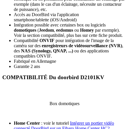
exemple (dans le cas d'un éclairage, nécessite un contacteur
de puissance), etc.
Accès au DoorBird via l'application
smartphone/tablette (
iOS/Android
)
Intégration possible avec certaines box ou logiciels
domotiques
(
Jeedom
,
eedomus
ou
Homey
par exemple).
Voir la section compatibilité, plus bas sur cette fiche produit.
Compatibilité
ONVIF
pour intégration de l'image de la
caméra sur des
enregistreurs de vidéosurveillance (NVR)
,
des
NAS (Synology, QNAP, ...)
ou des applications
compatibles ONVIF.
Fabriqué en Allemagne
Garantie 2 ans
COMPATIBILITÉ Du doorbird D2101KV
Box domotiques
Home Center
: voir le tutoriel
Intégrer un portier vidéo
connecté DoorBird sur un Fibaro Home Center HC2