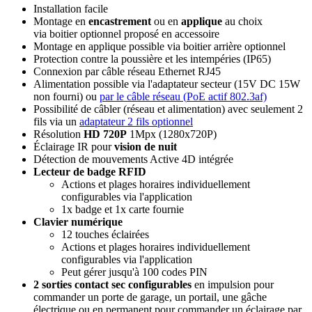
Installation facile
Montage en
encastrement
ou en
applique
au choix
via
boitier optionnel proposé en accessoire
Montage en applique possible via boitier arrière optionnel
Protection contre la poussière et les intempéries (IP65)
Connexion par câble réseau
Ethernet RJ45
Alimentation possible via l'adaptateur secteur (15V DC 15W
non fourni) ou
par le câble réseau (
PoE
actif 802.3af)
Possibilité de câbler (réseau et alimentation) avec seulement 2
fils via un
adaptateur 2 fils optionnel
Résolution
HD 720P
1Mpx (1280x720P)
Éclairage IR pour
vision de nuit
Détection de mouvements Active 4D intégrée
Lecteur de badge RFID
Actions et plages horaires individuellement
configurables via l'application
1x badge et 1x carte fournie
Clavier numérique
12 touches éclairées
Actions et plages horaires individuellement
configurables via l'application
Peut gérer jusqu'à 100 codes PIN
2 sorties contact sec configurables
en impulsion pour
commander un porte de garage, un portail, une gâche
électrique ou en permanent pour commander un éclairage par