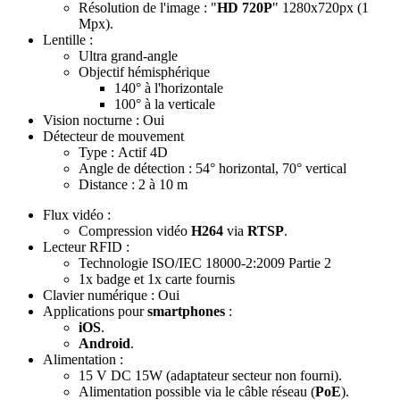
Résolution de l'image : "
HD 720P
" 1280x720px (1
Mpx).
Lentille
:
Ultra grand-angle
Objectif hémisphérique
140° à l'horizontale
100° à la verticale
Vision nocturne
: Oui
Détecteur de mouvement
Type : Actif 4D
Angle de détection : 54° horizontal, 70° vertical
Distance : 2 à 10 m
Flux vidéo
:
Compression vidéo
H264
via
RTSP
.
Lecteur RFID
:
Technologie
ISO/IEC 18000-2:2009 Partie 2
1x badge et 1x carte fournis
Clavier numérique
: Oui
Applications pour
smartphones
:
iOS
.
Android
.
Alimentation
:
15 V DC 15W (adaptateur secteur non fourni).
Alimentation possible via le câble réseau (
PoE
).