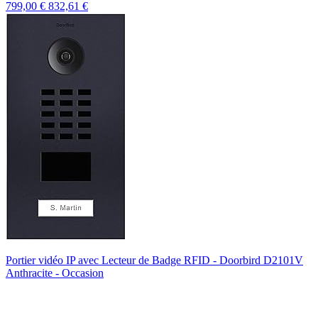
799,00 €
832,61 €
Portier vidéo IP avec Lecteur de Badge RFID - Doorbird D2101V
Anthracite - Occasion