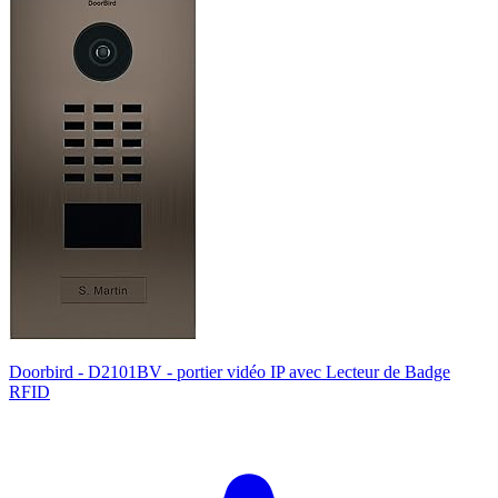
Doorbird - D2101BV - portier vidéo IP avec Lecteur de Badge
RFID