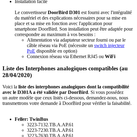
Installation facile
Le convertisseur
DoorBird D301
est fourni avec l'intégralité
du matériel et des explications nécessaires pour sa mise en
place et sa mise en fonction avec l'application pour
smartphone DoorBird. Son installation peut être adaptée pour
correspondre au maximum à vos besoins :
Alimentation via adaptateur secteur fourni ou par le
câble réseau via PoE (nécessite un
switch injecteur
PoE
disponible en option)
Connexion réseau via Ethernet RJ45 ou
WiFi
Liste des Interphones analogiques compatibles (au
28/04/2020)
Voici la
liste des interphones analogiques dont la compatibilité
avec le D301A a été validée par DoorBird
. Si vous possédez
un autre modèle que ceux listés ci-dessous, demandez-nous, nous
transmettrons votre demande à DoorBird pour vérifier la faisabilité.
Feller: TwinBus
3223-7132.TB.A.AP.61
3223-7230.TB.A.AP.61
3223-7630.TB.A.AP.61