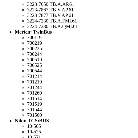
3223-7650.TB.A.AP.61
3223-7867.TB.V.AP.61
3223-7877.TB.V.AP.61
3224-7230.TB.A.FMI.61
3224-7230.TB.A.QMI.61
Merten: TwinBus
700119
700219
700225
700244
700519
700525
700544
701214
701219
701244
701260
701514
701519
701544
701560
Niko: TCS:BUS
10-505
10-525
10-571