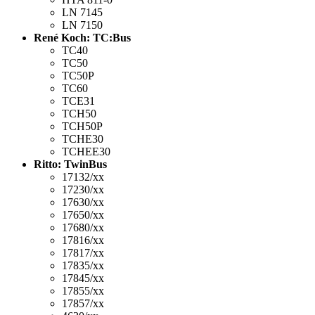
LN 7145
LN 7150
René Koch: TC:Bus
TC40
TC50
TC50P
TC60
TCE31
TCH50
TCH50P
TCHE30
TCHEE30
Ritto: TwinBus
17132/xx
17230/xx
17630/xx
17650/xx
17680/xx
17816/xx
17817/xx
17835/xx
17845/xx
17855/xx
17857/xx