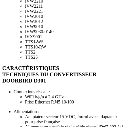
IVW2210
IVW2211
IVW2221
IVW3010
IVW3012
IVW9010
IVW9030-0140
IVX9001
TTS1-WS
TTS10-RW
TTS2
TTS25
CARACTÉRISTIQUES
TECHNIQUES DU CONVERTISSEUR
DOORBIRD D301
Connexions réseau
:
WiFi b/g/n à 2,4 GHz
Prise Ethernet RJ45 10/100
Alimentation
:
Adaptateur secteur 15 VDC, fourni avec adaptateur
pour prise française
Alimentation possible via le câble réseau (
PoE
802.3af