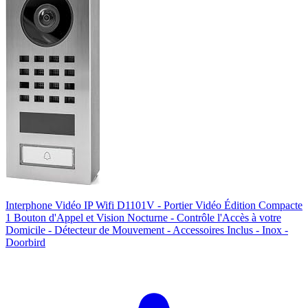
Interphone Vidéo IP Wifi D1101V - Portier Vidéo Édition Compacte
1 Bouton d'Appel et Vision Nocturne - Contrôle l'Accès à votre
Domicile - Détecteur de Mouvement - Accessoires Inclus - Inox -
Doorbird