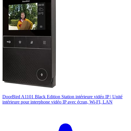
DoorBird A1101 Black Edition Station intérieure vidéo IP | Unité
intérieure pour interphone vidéo IP avec écran, Wi-FI, LAN