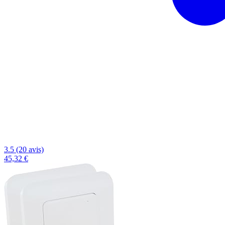
3.5 (20 avis)
45,32 €