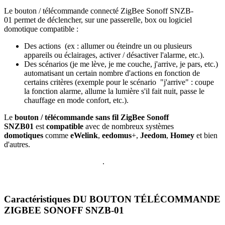
Le
bouton / télécommande connecté ZigBee Sonoff SNZB-
01
permet de déclencher, sur une passerelle, box ou logiciel
domotique compatible :
Des actions (ex : allumer ou éteindre un ou plusieurs
appareils ou éclairages, activer / désactiver l'alarme, etc.).
Des scénarios (je me lève, je me couche, j'arrive, je pars, etc.)
automatisant un certain nombre d'actions en fonction de
certains critères (exemple pour le scénario "j'arrive" : coupe
la fonction alarme, allume la lumière s'il fait nuit, passe le
chauffage en mode confort, etc.).
Le
bouton / télécommande sans fil ZigBee Sonoff
SNZB01
est
compatible
avec de nombreux
systèmes
domotiques
comme
eWelink
,
eedomus
+
,
Jeedom
,
Homey
et bien
d'autres.
.
Caractéristiques DU BOUTON TÉLÉCOMMANDE
ZIGBEE SONOFF SNZB-01