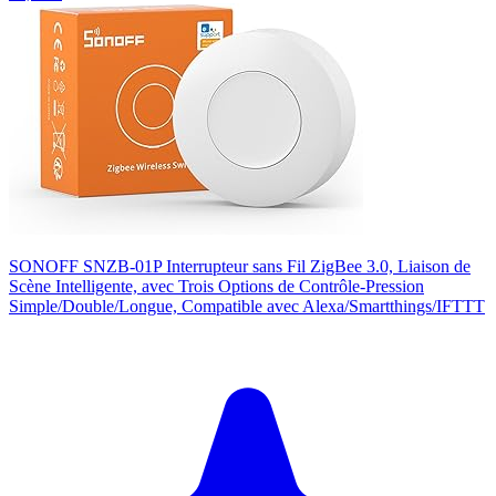
SONOFF SNZB-01P Interrupteur sans Fil ZigBee 3.0, Liaison de
Scène Intelligente, avec Trois Options de Contrôle-Pression
Simple/Double/Longue, Compatible avec Alexa/Smartthings/IFTTT