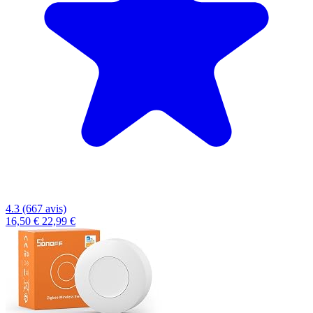
4.3 (667 avis)
16,50 €
22,99 €