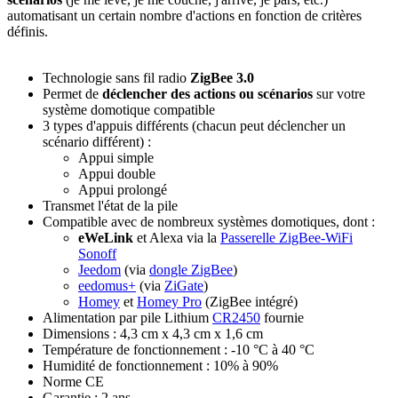
automatisant un certain nombre d'actions en fonction de critères
définis.
Technologie sans fil radio
ZigBee 3.0
Permet de
déclencher des actions ou scénarios
sur votre
système domotique compatible
3 types d'appuis différents (chacun peut déclencher un
scénario différent) :
Appui simple
Appui double
Appui prolongé
Transmet l'état de la pile
Compatible avec de nombreux systèmes domotiques, dont :
eWeLink
et Alexa via la
Passerelle ZigBee-WiFi
Sonoff
Jeedom
(via
dongle ZigBee
)
eedomus+
(via
ZiGate
)
Homey
et
Homey Pro
(ZigBee intégré)
Alimentation par pile Lithium
CR2450
fournie
Dimensions : 4,3 cm x 4,3 cm x 1,6 cm
Température de fonctionnement : -10 °C à 40 °C
Humidité de fonctionnement : 10% à 90%
Norme CE
Garantie : 2 ans