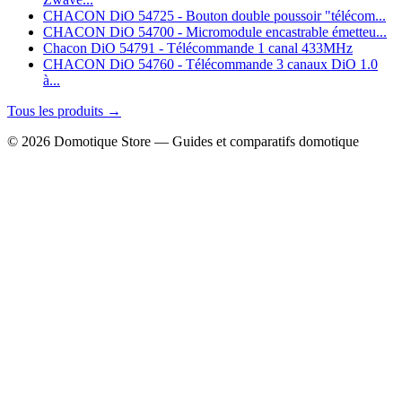
CHACON DiO 54725 - Bouton double poussoir "télécom...
CHACON DiO 54700 - Micromodule encastrable émetteu...
Chacon DiO 54791 - Télécommande 1 canal 433MHz
CHACON DiO 54760 - Télécommande 3 canaux DiO 1.0
à...
Tous les produits →
© 2026 Domotique Store — Guides et comparatifs domotique