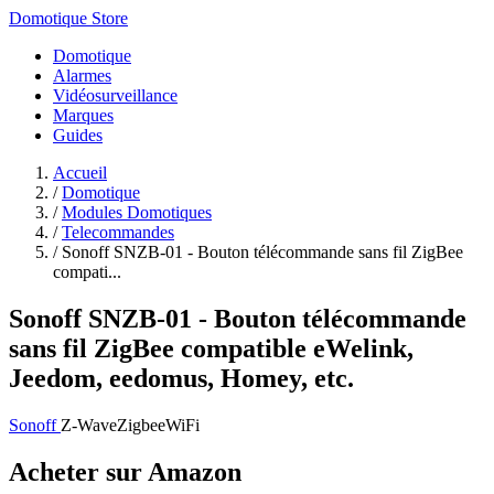
Domotique Store
Domotique
Alarmes
Vidéosurveillance
Marques
Guides
Accueil
/
Domotique
/
Modules Domotiques
/
Telecommandes
/
Sonoff SNZB-01 - Bouton télécommande sans fil ZigBee
compati...
Sonoff SNZB-01 - Bouton télécommande
sans fil ZigBee compatible eWelink,
Jeedom, eedomus, Homey, etc.
Sonoff
Z-Wave
Zigbee
WiFi
Acheter sur Amazon