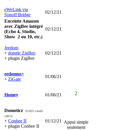
eWeLink via
02/12/21
Sonoff Bridge
Enceinte Amazon
avec ZigBee intégré
02/12/21
(
Echo 4, Studio,
Show 2 ou 10, etc.)
Jeedom
+
dongle ZigBee
02/12/21
+ plugin ZigBee
eedomus+
01/06/21
+
ZiGate
2
Homey
01/06/21
Domoticz
(V2021.1 build
13872)
+
Conbee II
01/12/21
Appui simple
+
plugin Conbee II
seulement