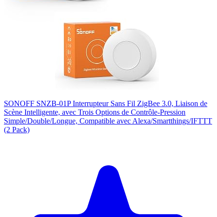
SONOFF SNZB-01P Interrupteur Sans Fil ZigBee 3.0, Liaison de
Scène Intelligente, avec Trois Options de Contrôle-Pression
Simple/Double/Longue, Compatible avec Alexa/Smartthings/IFTTT
(2 Pack)