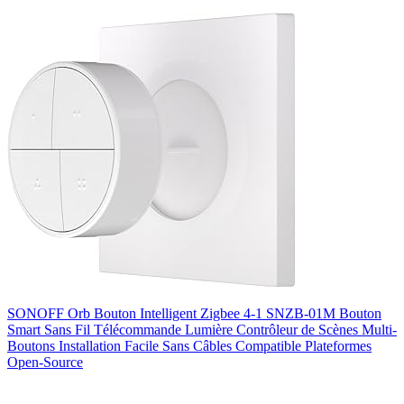
SONOFF Orb Bouton Intelligent Zigbee 4-1 SNZB-01M Bouton
Smart Sans Fil Télécommande Lumière Contrôleur de Scènes Multi-
Boutons Installation Facile Sans Câbles Compatible Plateformes
Open-Source