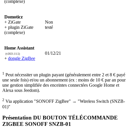
(complexe)
Domoticz
+ ZiGate
Non
+ plugin ZiGate
testé
(complexe)
Home Assistant
01/12/21
(v2021.11.5)
+
dongle ZigBee
1
Peut nécessiter un plugin payant (généralement entre 2 et 8 € payé
une seule fois) et/ou un abonnement (ex : moins de 10 € par an pour
une gestion simplifiée des enceintes connectées Google Home et
Alexa sous Jeedom).
2
Via application "SONOFF ZigBee" → "Wireless Switch (SNZB-
01)"
Présentation DU BOUTON TÉLÉCOMMANDE
ZIGBEE SONOFF SNZB-01