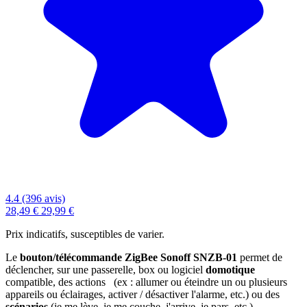
4.4 (396 avis)
28,49 €
29,99 €
Prix indicatifs, susceptibles de varier.
Le
bouton/télécommande ZigBee Sonoff SNZB-01
permet de
déclencher, sur une passerelle, box ou logiciel
domotique
compatible, des actions (ex : allumer ou éteindre un ou plusieurs
appareils ou éclairages, activer / désactiver l'alarme, etc.) ou des
scénarios
(je me lève, je me couche, j'arrive, je pars, etc.)