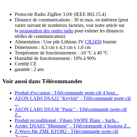
Protocole Radio ZigBee 3.0
® (IEEE 802.15.4)
Di
stance de communications : 30 m max. en intérieur (peut
varier suivant de nombreux facteurs, voir notre article sur
la
propagation des ondes radio
pour estimer les distances
réelles de communication)
Alimentation : Une pile Lithium 3V
CR2450
fournie
Dimensions : 4,3 cm x 4,3 cm x 1,6 cm
Température de fonctionnement : -10 °C à 40 °C
Humidité de fonctionnement : 10% à 90%
Certifié CE
garantie : 2 ans
Voir aussi dans Télécommandes
Produit d'occasion : Télécommande porte-clé 4 bout...
AEON LABS DSA22 "Keyfob" - Télécommande porte-clé
...
AEON LABS DSA38 "Panic" - Télécommande porte-clé
Z...
Produit reconditionné : Fibaro SWIPE Blanc - Surfa...
Aeotec DSA03 "Minimote" - Télécommande 4 boutons Z...
Z-Wave.Me ZME KFOB2 - Télécommande porte-clé
Zwave...