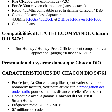
Pile
CR2032 très économique (<2€)
Portée 30m env. en champ libre (sans obstacle)
Radio 433Mhz compatible avec la gamme
Chacon / DiO
Compatible avec les adaptateurs
433Mhz
RFXtrx433E/XL
et
ZiBlue RFPlayer RFP1000
Garantie 2 ans
Compatibilités dE LA TELECOMMANDE Chacon
DiO 54761
S
ur
Homey / Homey Pro
: Officiellement compatible via
l'application (plugin) "
KlikAanKlikUit
"
Présentation du système domotique Chacon DiO
CARACTERISTIQUES DU CHACON DiO 54761
Portée jusqu'à 30m en champ libre (peut varier suivant de
nombreux facteurs, voir notre article sur la
propagation des
ondes radio
pour estimer les distances réelles d'émission)
Compatible avec la gamme
Chacon/DiO
ou
Trust
SmartHome
Fréquence radio : 433,92 MHz
67 millions de codes