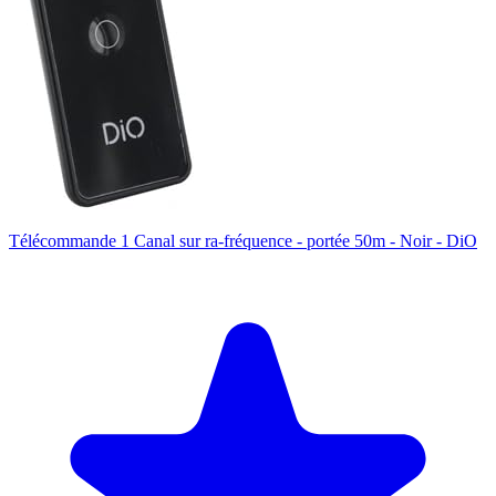
Télécommande 1 Canal sur ra-fréquence - portée 50m - Noir - DiO