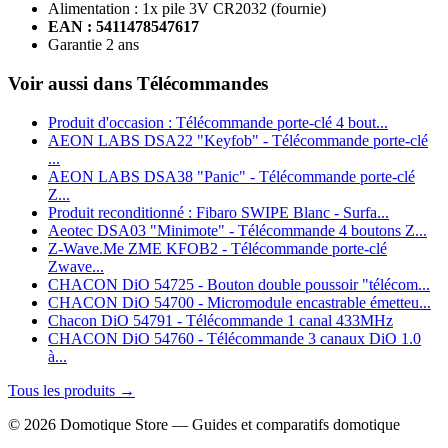
Alimentation : 1x pile 3V CR2032 (fournie)
EAN : 5411478547617
Garantie 2 ans
Voir aussi dans Télécommandes
Produit d'occasion : Télécommande porte-clé 4 bout...
AEON LABS DSA22 "Keyfob" - Télécommande porte-clé
...
AEON LABS DSA38 "Panic" - Télécommande porte-clé
Z...
Produit reconditionné : Fibaro SWIPE Blanc - Surfa...
Aeotec DSA03 "Minimote" - Télécommande 4 boutons Z...
Z-Wave.Me ZME KFOB2 - Télécommande porte-clé
Zwave...
CHACON DiO 54725 - Bouton double poussoir "télécom...
CHACON DiO 54700 - Micromodule encastrable émetteu...
Chacon DiO 54791 - Télécommande 1 canal 433MHz
CHACON DiO 54760 - Télécommande 3 canaux DiO 1.0
à...
Tous les produits →
© 2026 Domotique Store — Guides et comparatifs domotique