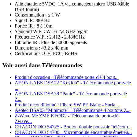
Alimentation: 5VDC, 1A via connecteur micro USB (câble
USB fourni)
Consommation : ≤ 1 W
Signal IR: 38KHz
Portée IR : 8 à 10m
Standard WiFi : Wi-Fi 2,4 GHz b/g /n
Fréquence WiFi : 2.412 - 2.484GHz
Librairie IR : Plus de 50000 appareils
Dimensions : 43,2 x 48 mm
Certifications :
CE, FCC, RoHS
Voir aussi dans Télécommandes
Produit d'occasion : Télécommande porte-clé 4 bout...
AEON LABS DSA22 "Keyfob" - Télécommande porte-clé
...
AEON LABS DSA38 "Panic" - Télécommande porte-clé
Z...
Produit reconditionné : Fibaro SWIPE Blanc - Surfa...
Aeotec DSA03 "Minimote" - Télécommande 4 boutons Z...
Z-Wave.Me ZME KFOB2 - Télécommande porte-clé
Zwave...
CHACON DiO 54725 - Bouton double poussoir "télécom...
CHACON DiO 54700 - Micromodule encastrable émetteu...