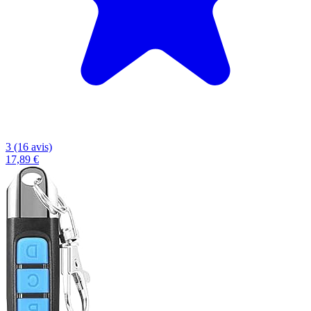
3 (16 avis)
17,89 €