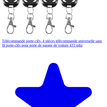
Télécommande porte-clés, 4 pièces télécommande universelle sans
fil porte-clés pour porte de garage de voiture 433 mhz