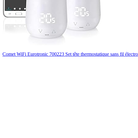
Comet WiFi Eurotronic 700223 Set tête thermostatique sans fil électro