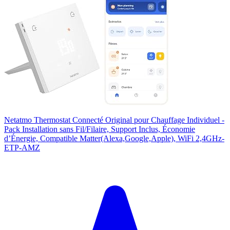
Netatmo Thermostat Connecté Original pour Chauffage Individuel -
Pack Installation sans Fil/Filaire, Support Inclus, Économie
d’Énergie, Compatible Matter(Alexa,Google,Apple), WiFi 2,4GHz-
ETP-AMZ