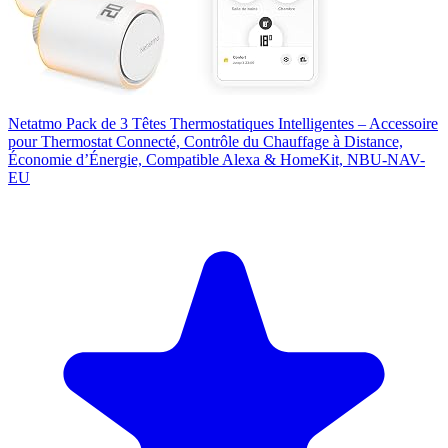
Netatmo Pack de 3 Têtes Thermostatiques Intelligentes – Accessoire
pour Thermostat Connecté, Contrôle du Chauffage à Distance,
Économie d’Énergie, Compatible Alexa & HomeKit, NBU-NAV-
EU