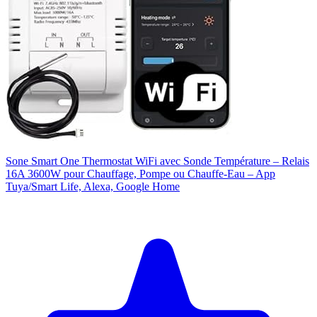
Sone Smart One Thermostat WiFi avec Sonde Température – Relais
16A 3600W pour Chauffage, Pompe ou Chauffe-Eau – App
Tuya/Smart Life, Alexa, Google Home