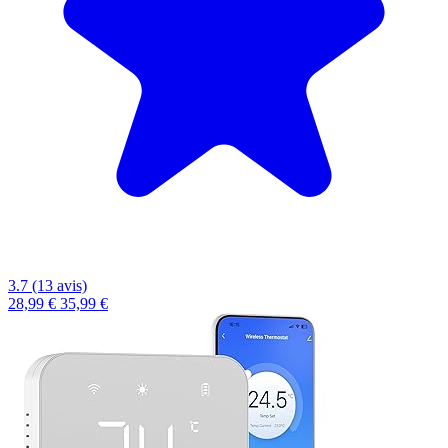
3.7 (13 avis)
28,99 €
35,99 €