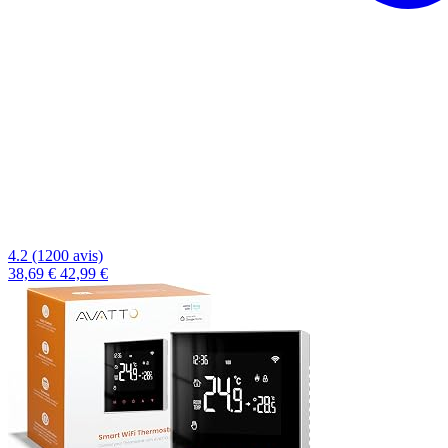
4.2 (1200 avis)
38,69 €
42,99 €