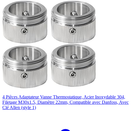
4 Pièces Adaptateur Vanne Thermostatique, Acier Inoxydable 304,
Filetage M30x1.5, Diamètre 22mm, Compatible avec Danfoss, Avec
Clé Allen (style 1)