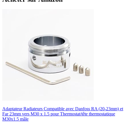
Adaptateur Radiateurs Compatible avec Danfoss RA (20-23mm) et
Far 23mm vers M30 x 1.5 pour Thermostat/tête thermostatique
M30x1.5 mâle