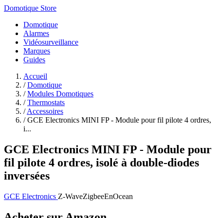
Domotique Store
Domotique
Alarmes
Vidéosurveillance
Marques
Guides
Accueil
/
Domotique
/
Modules Domotiques
/
Thermostats
/
Accessoires
/
GCE Electronics MINI FP - Module pour fil pilote 4 ordres,
i...
GCE Electronics MINI FP - Module pour
fil pilote 4 ordres, isolé à double-diodes
inversées
GCE Electronics
Z-Wave
Zigbee
EnOcean
Acheter sur Amazon