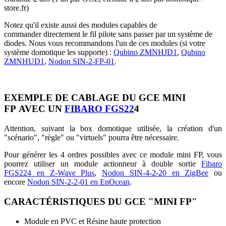
store.fr)
Notez qu'il existe aussi des modules capables de
commander directement le fil pilote sans passer par un système de
diodes. Nous vous recommandons l'un de ces modules (si votre
système domotique les supporte) :
Qubino ZMNHJD1
,
Qubino
ZMNHUD1
,
Nodon SIN-2-FP-01
.
EXEMPLE DE CABLAGE DU GCE MINI
FP AVEC UN
FIBARO FGS22
4
Attention, suivant la box domotique utilisée, la création d'un
"scénario", "règle" ou "virtuels" pourra être nécessaire.
Pour générer les 4 ordres possibles avec ce module mini FP, vous
pourrez utiliser un module actionneur à double sortie
Fibaro
FGS224 en Z-Wave Plus
,
Nodon SIN-4-2-20 en ZigBee
ou
encore
Nodon SIN-2-2-01 en EnOcean
.
CARACTÉRISTIQUES DU GCE "MINI FP"
Module en PVC et Résine haute protection