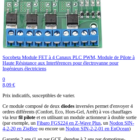
Socobeta Module FET à 4 Canaux PLC PWM, Module de Pilote à
Haute Résistance aux Interférences pour électrovanne pour
Ingénieurs électriciens
0
8,09 €
Prix indicatifs, susceptibles de varier.
Ce module composé de deux
diodes
inversées permet d'envoyer 4
ordres différents (Confort, Eco, Hors-Gel, Arrêt) à vos chauffages
via leur
fil pilote
et en utilisant un module actionneur à double sortie
(par exemple, un
Fibaro FGS224 en Z-Wave Plus
, un
Nodon SIN-
4-2-20 en ZigBee
ou encore un
Nodon SIN-2-2-01 en EnOcean
)
Garantie 2 ans
(1 an par GCE, étendue à 2 ans par domotique-