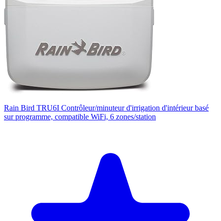
Rain Bird TRU6I Contrôleur/minuteur d'irrigation d'intérieur basé
sur programme, compatible WiFi, 6 zones/station