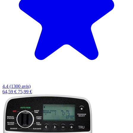
4.4 (1300 avis)
64,59 €
75,99 €