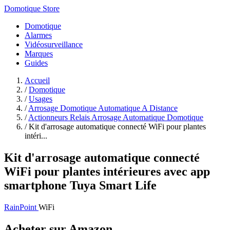
Domotique Store
Domotique
Alarmes
Vidéosurveillance
Marques
Guides
Accueil
/
Domotique
/
Usages
/
Arrosage Domotique Automatique A Distance
/
Actionneurs Relais Arrosage Automatique Domotique
/
Kit d'arrosage automatique connecté WiFi pour plantes
intéri...
Kit d'arrosage automatique connecté
WiFi pour plantes intérieures avec app
smartphone Tuya Smart Life
RainPoint
WiFi
Acheter sur Amazon