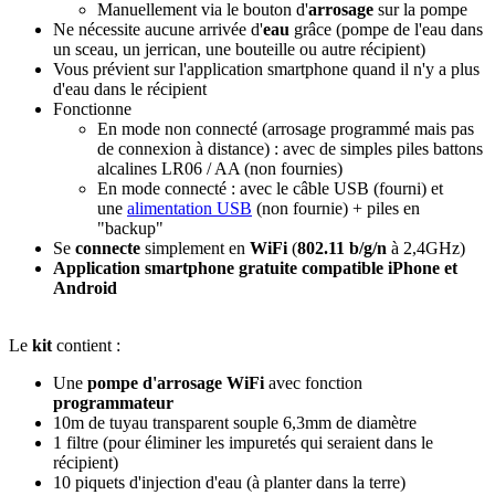
Manuellement via le bouton d'
arrosage
sur la pompe
Ne nécessite aucune arrivée d'
eau
grâce (pompe de l'eau dans
un sceau, un jerrican, une bouteille ou autre récipient)
Vous prévient sur l'application smartphone quand il n'y a plus
d'eau dans le récipient
Fonctionne
En mode non connecté (arrosage programmé mais pas
de connexion à distance) : avec de simples piles battons
alcalines LR06 / AA (non fournies)
En mode connecté : avec le câble USB (fourni) et
une
alimentation USB
(non fournie) + piles en
"backup"
Se
connecte
simplement en
WiFi
(
802.11 b/g/n
à 2,4GHz)
Application smartphone gratuite compatible iPhone et
Android
Le
kit
contient :
Une
pompe d'arrosage WiFi
avec fonction
programmateur
10m de tuyau transparent souple 6,3mm de diamètre
1 filtre (pour éliminer les impuretés qui seraient dans le
récipient)
10 piquets d'injection d'eau (à planter dans la terre)