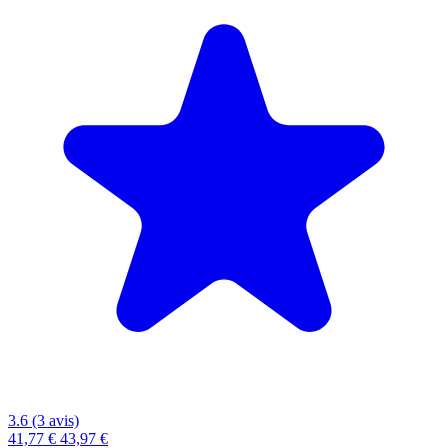
3.6 (3 avis)
41,77 €
43,97 €