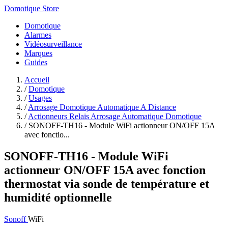
Domotique Store
Domotique
Alarmes
Vidéosurveillance
Marques
Guides
Accueil
/
Domotique
/
Usages
/
Arrosage Domotique Automatique A Distance
/
Actionneurs Relais Arrosage Automatique Domotique
/
SONOFF-TH16 - Module WiFi actionneur ON/OFF 15A
avec fonctio...
SONOFF-TH16 - Module WiFi
actionneur ON/OFF 15A avec fonction
thermostat via sonde de température et
humidité optionnelle
Sonoff
WiFi