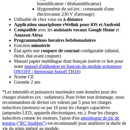
humidificateur / déshumidificateur)
Hygrométrie du sol (ex : commande d'une
électrovanne
230 V
d'arrosage)
Utilisable de chez vous ou
à distance
Application smartphone eWelink pour iOS et Android
Compatible
avec les
assistants vocaux
Google Home
et
Amazon Alexa
Programmations horaires hebdomadaires
Fonction
minuterie
État après une
coupure de courant
configurable
(allumé,
éteint, état avant coupure)
Manuel papier multilingue dont français (suivre ce lien pour
notre
manuel d'utilisation en français du module actionneur
ON/OFF / thermostat Sonoff TH16
)
Norme CE
Garantie 2 ans
*Les intensités et puissances maximales sont données pour des
charges résistives (ex : radiateurs). Pour éviter tout dommage, nous
recommandons de diviser ces valeurs par 5 pour les charges
inductives (moteurs) ou par 10 pour les charges capacitives
(ampoules LED, appareils électroniques, etc.). Pour les charges
inductives comme les moteurs, l'ajout d'un
amortisseur de pic de
tension ("RC Snubber")
est recommandé pour améliorer la durée de
vie du relais intégré au module.