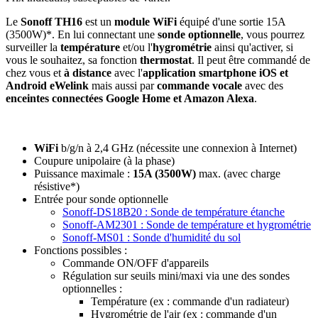
Le
Sonoff TH16
est un
module WiFi
équipé d'une sortie 15A
(3500W)
*
. En lui connectant une
sonde optionnelle
, vous pourrez
surveiller la
température
et/ou l'
hygrométrie
ainsi qu'activer, si
vous le souhaitez, sa fonction
thermostat
. Il peut être commandé de
chez vous et
à distance
avec l'
application smartphone iOS et
Android eWelink
mais aussi par
commande vocale
avec des
enceintes connectées Google Home et Amazon Alexa
.
WiFi
b/g/n à 2,4 GHz (nécessite une connexion à Internet)
Coupure unipolaire (à la phase)
Puissance maximale :
15A (3500W)
max. (avec charge
résistive*)
Entrée pour sonde optionnelle
Sonoff-DS18B20 : Sonde de température étanche
Sonoff-AM2301 : Sonde de température et hygrométrie
Sonoff-MS01 : Sonde d'humidité du sol
Fonctions possibles :
Commande ON/OFF d'appareils
Régulation sur seuils mini/maxi via une des sondes
optionnelles :
Température (ex : commande d'un radiateur)
Hygrométrie de l'air (ex : commande d'un